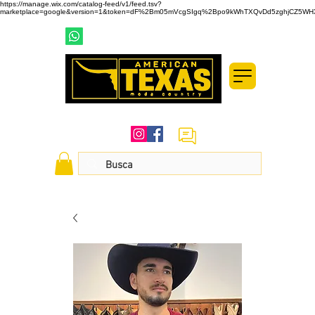
https://manage.wix.com/catalog-feed/v1/feed.tsv?
marketplace=google&version=1&token=dF%2Bm05mVcgSIgq%2Bpo9kWhTXQvDd5zghjCZ5WHXd
(19) 99737-2999
(19) 3433-1800
SIGA-NOS NAS REDES SOCIAIS