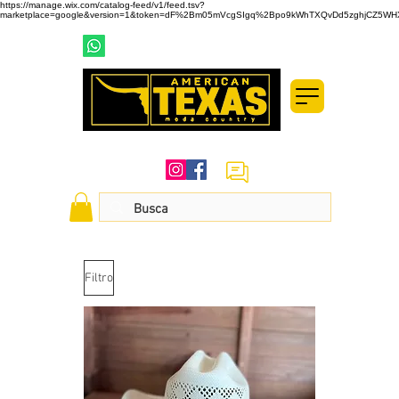
https://manage.wix.com/catalog-feed/v1/feed.tsv?
marketplace=google&version=1&token=dF%2Bm05mVcgSIgq%2Bpo9kWhTXQvDd5zghjCZ5WHXd
(19) 99737-2999
(19) 3433-1800
SIGA-NOS NAS REDES SOCIAIS
Filtro