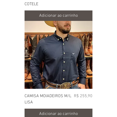
COTELE
Adicionar ao carrinho
Preço
CAMISA MOIADEIROS M/L
R$ 255,90
LISA
Adicionar ao carrinho