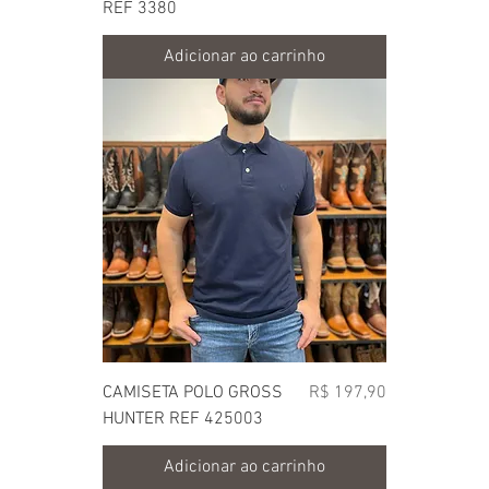
REF 3380
Adicionar ao carrinho
Preço
CAMISETA POLO GROSS
R$ 197,90
HUNTER REF 425003
Adicionar ao carrinho