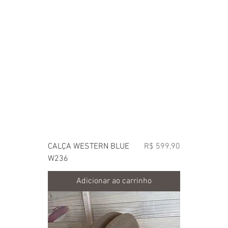
Preço
CALÇA WESTERN BLUE
R$ 599,90
W236
Adicionar ao carrinho