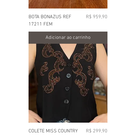
Preço
BOTA BONAZUS REF
R$ 959,90
17211 FEM
Adicionar ao carrinho
Preço
COLETE MISS COUNTRY
R$ 299,90