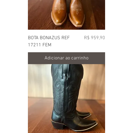
Preço
BOTA BONAZUS REF
R$ 959,90
17211 FEM
Adicionar ao carrinho