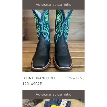
Adicionar ao carrinho
Preço
BOTA DURANGO REF
R$ 419,90
120149G2P
Adicionar ao carrinho