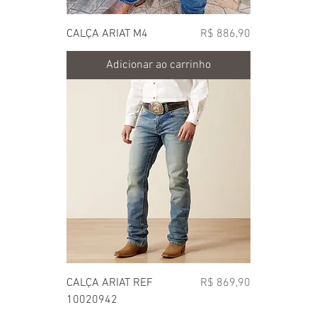
Preço
CALÇA ARIAT M4
R$ 886,90
Adicionar ao carrinho
Preço
CALÇA ARIAT REF
R$ 869,90
10020942