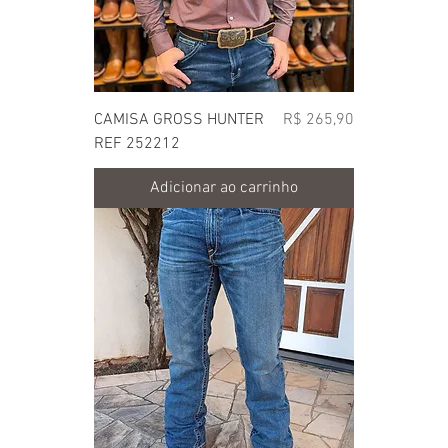
Preço
CAMISA GROSS HUNTER
R$ 265,90
REF 252212
Adicionar ao carrinho