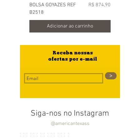
Preço
BOLSA GOYAZES REF
R$ 874,90
B2518
Adicionar ao carrinho
Receba nossas
ofertas por e-mail
>
Siga-nos no Instagram
@americantexass