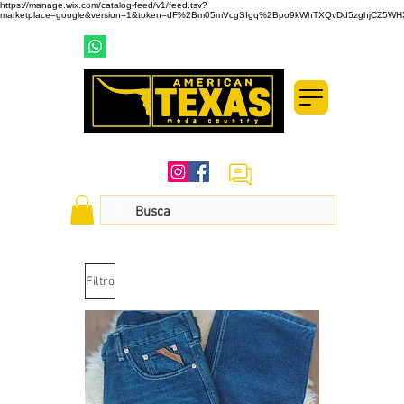
https://manage.wix.com/catalog-feed/v1/feed.tsv?
marketplace=google&version=1&token=dF%2Bm05mVcgSIgq%2Bpo9kWhTXQvDd5zghjCZ5WHXd
(19) 99737-2999
(19) 3433-1800
SIGA-NOS NAS REDES SOCIAIS
Filtro