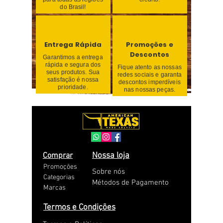
do Brasil!
Entrega Rápida
Promoções e
Descontos
Garantimos a entrega
rápida e segura dos
Fique atento as nossas
seus produtos. Sua
redes sociais e garanta
satisfação é nossa
descontos imperdíveis
prioridade.
nas nossas peças.
Comprar
Nossa loja
Promoções
Sobre nós
Categorias
Métodos de Pagamento
Marcas
Termos e Condições