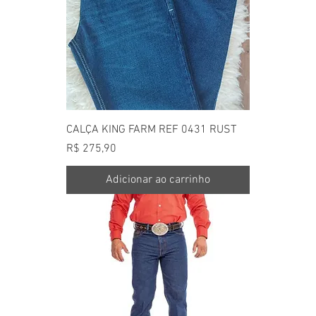
CALÇA KING FARM REF 0431 RUST
Preço
R$ 275,90
Adicionar ao carrinho